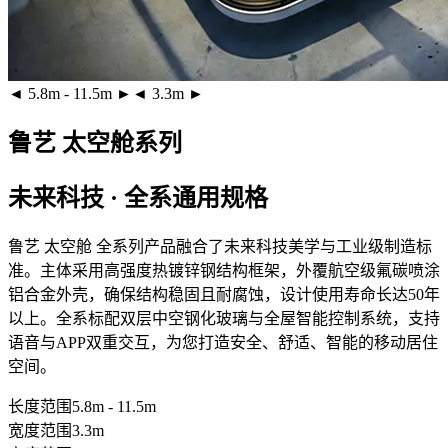
◄ 5.8m - 11.5m ►
◄ 3.3m ►
鲁艺 太空舱系列
未来科技 · 全系通用规格
鲁艺 太空舱 全系列产品融合了未来科技美学与工业级制造标
准。主体采用
高强度热镀锌钢结构框架
，外覆
航空级氟碳喷涂
铝合金外壳
，确保结构稳固且耐腐蚀，设计使用寿命长达50年
以上。全系标配
双层中空钢化玻璃
与全屋智能控制系统，支持
语音与APP双重交互，为您打造安全、舒适、智能的移动居住
空间。
长度范围
5.8m - 11.5m
宽度范围
3.3m