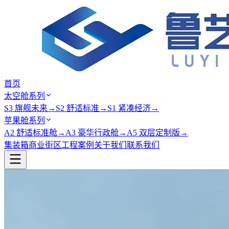
首页
太空舱系列
S3 旗舰未来
→
S2 舒适标准
→
S1 紧凑经济
→
苹果舱系列
A2 舒适标准舱
→
A3 豪华行政舱
→
A5 双层定制版
→
集装箱商业街区
工程案例
关于我们
联系我们