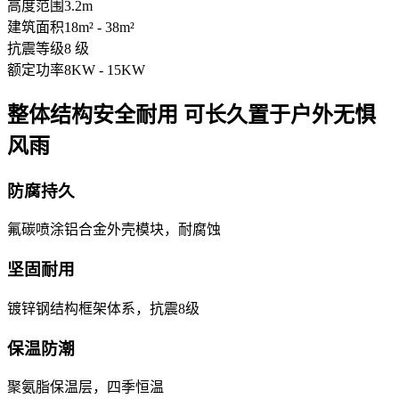
高度范围
3.2m
建筑面积
18m² - 38m²
抗震等级
8 级
额定功率
8KW - 15KW
整体结构安全耐用 可长久置于户外无惧
风雨
防腐持久
氟碳喷涂铝合金外壳模块，耐腐蚀
坚固耐用
镀锌钢结构框架体系，抗震8级
保温防潮
聚氨脂保温层，四季恒温