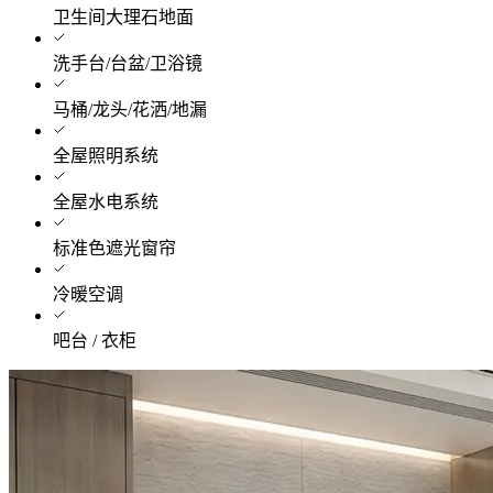
卫生间大理石地面
洗手台/台盆/卫浴镜
马桶/龙头/花洒/地漏
全屋照明系统
全屋水电系统
标准色遮光窗帘
冷暖空调
吧台 / 衣柜