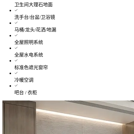
卫生间大理石地面
洗手台/台盆/卫浴镜
马桶/龙头/花洒/地漏
全屋照明系统
全屋水电系统
标准色遮光窗帘
冷暖空调
吧台 / 衣柜