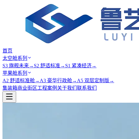
首页
太空舱系列
S3 旗舰未来
→
S2 舒适标准
→
S1 紧凑经济
→
苹果舱系列
A2 舒适标准舱
→
A3 豪华行政舱
→
A5 双层定制版
→
集装箱商业街区
工程案例
关于我们
联系我们