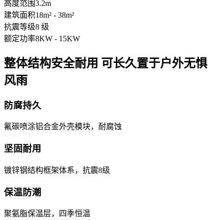
高度范围
3.2m
建筑面积
18m² - 38m²
抗震等级
8 级
额定功率
8KW - 15KW
整体结构安全耐用 可长久置于户外无惧
风雨
防腐持久
氟碳喷涂铝合金外壳模块，耐腐蚀
坚固耐用
镀锌钢结构框架体系，抗震8级
保温防潮
聚氨脂保温层，四季恒温