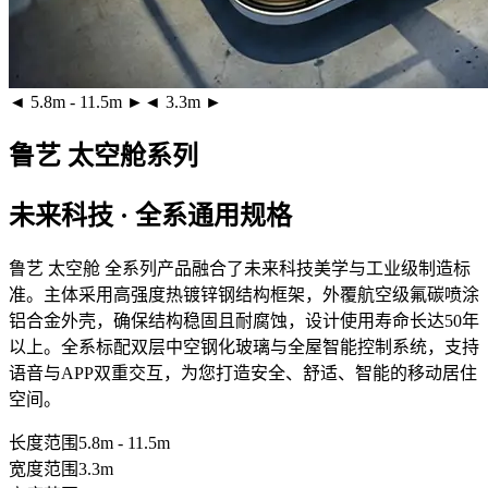
◄ 5.8m - 11.5m ►
◄ 3.3m ►
鲁艺 太空舱系列
未来科技 · 全系通用规格
鲁艺 太空舱 全系列产品融合了未来科技美学与工业级制造标
准。主体采用
高强度热镀锌钢结构框架
，外覆
航空级氟碳喷涂
铝合金外壳
，确保结构稳固且耐腐蚀，设计使用寿命长达50年
以上。全系标配
双层中空钢化玻璃
与全屋智能控制系统，支持
语音与APP双重交互，为您打造安全、舒适、智能的移动居住
空间。
长度范围
5.8m - 11.5m
宽度范围
3.3m