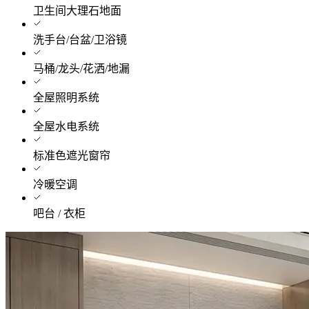
卫生间大理石地面
洗手台/台盆/卫浴镜
马桶/龙头/花洒/地漏
全屋照明系统
全屋水电系统
标准色遮光窗帘
冷暖空调
吧台 / 衣柜