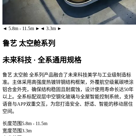
◄ 5.8m - 11.5m ►
◄ 3.3m ►
鲁艺 太空舱系列
未来科技 · 全系通用规格
鲁艺 太空舱 全系列产品融合了未来科技美学与工业级制造标
准。主体采用
高强度热镀锌钢结构框架
，外覆
航空级氟碳喷涂
铝合金外壳
，确保结构稳固且耐腐蚀，设计使用寿命长达50年
以上。全系标配
双层中空钢化玻璃
与全屋智能控制系统，支持
语音与APP双重交互，为您打造安全、舒适、智能的移动居住
空间。
长度范围
5.8m - 11.5m
宽度范围
3.3m