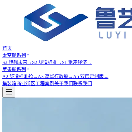
首页
太空舱系列
S3 旗舰未来
→
S2 舒适标准
→
S1 紧凑经济
→
苹果舱系列
A2 舒适标准舱
→
A3 豪华行政舱
→
A5 双层定制版
→
集装箱商业街区
工程案例
关于我们
联系我们