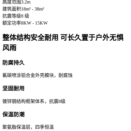
高度范围
3.2m
建筑面积
18m² - 38m²
抗震等级
8 级
额定功率
8KW - 15KW
整体结构安全耐用 可长久置于户外无惧
风雨
防腐持久
氟碳喷涂铝合金外壳模块，耐腐蚀
坚固耐用
镀锌钢结构框架体系，抗震8级
保温防潮
聚氨脂保温层，四季恒温