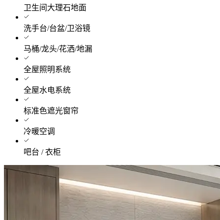
卫生间大理石地面
洗手台/台盆/卫浴镜
马桶/龙头/花洒/地漏
全屋照明系统
全屋水电系统
标准色遮光窗帘
冷暖空调
吧台 / 衣柜