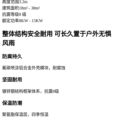
高度范围
3.2m
建筑面积
18m² - 38m²
抗震等级
8 级
额定功率
8KW - 15KW
整体结构安全耐用 可长久置于户外无惧
风雨
防腐持久
氟碳喷涂铝合金外壳模块，耐腐蚀
坚固耐用
镀锌钢结构框架体系，抗震8级
保温防潮
聚氨脂保温层，四季恒温