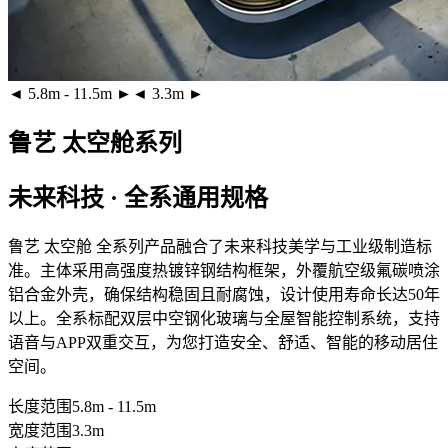
◄ 5.8m - 11.5m ►
◄ 3.3m ►
鲁艺 太空舱系列
未来科技 · 全系通用规格
鲁艺 太空舱 全系列产品融合了未来科技美学与工业级制造标
准。主体采用
高强度热镀锌钢结构框架
，外覆
航空级氟碳喷涂
铝合金外壳
，确保结构稳固且耐腐蚀，设计使用寿命长达50年
以上。全系标配
双层中空钢化玻璃
与全屋智能控制系统，支持
语音与APP双重交互，为您打造安全、舒适、智能的移动居住
空间。
长度范围
5.8m - 11.5m
宽度范围
3.3m