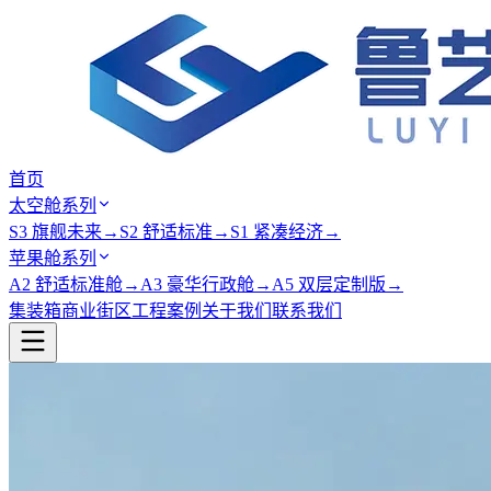
首页
太空舱系列
S3 旗舰未来
→
S2 舒适标准
→
S1 紧凑经济
→
苹果舱系列
A2 舒适标准舱
→
A3 豪华行政舱
→
A5 双层定制版
→
集装箱商业街区
工程案例
关于我们
联系我们