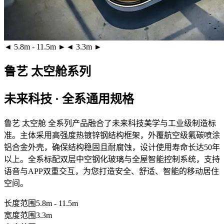
◄ 5.8m - 11.5m ►
◄ 3.3m ►
鲁艺 太空舱系列
未来科技 · 全系通用规格
鲁艺 太空舱 全系列产品融合了未来科技美学与工业级制造标
准。主体采用
高强度热镀锌钢结构框架
，外覆
航空级氟碳喷涂
铝合金外壳
，确保结构稳固且耐腐蚀，设计使用寿命长达50年
以上。全系标配
双层中空钢化玻璃
与全屋智能控制系统，支持
语音与APP双重交互，为您打造安全、舒适、智能的移动居住
空间。
长度范围
5.8m - 11.5m
宽度范围
3.3m