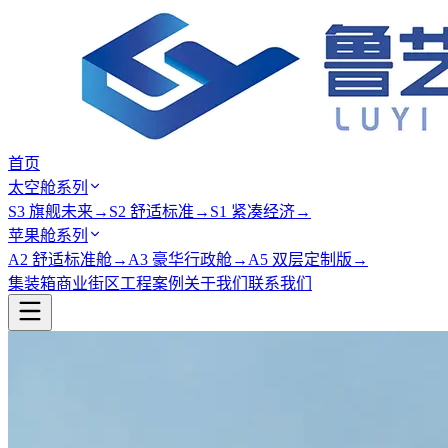
首页
太空舱系列
S3 旗舰未来
→
S2 舒适标准
→
S1 紧凑经济
→
苹果舱系列
A2 舒适标准舱
→
A3 豪华行政舱
→
A5 双层定制版
→
集装箱商业街区
工程案例
关于我们
联系我们