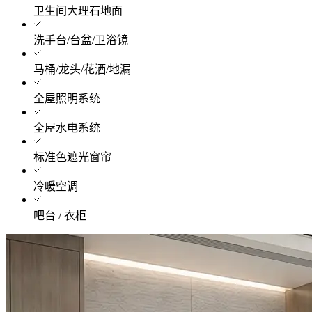
卫生间大理石地面
洗手台/台盆/卫浴镜
马桶/龙头/花洒/地漏
全屋照明系统
全屋水电系统
标准色遮光窗帘
冷暖空调
吧台 / 衣柜