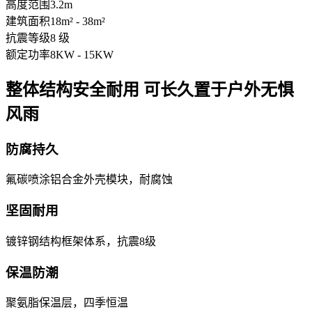
高度范围
3.2m
建筑面积
18m² - 38m²
抗震等级
8 级
额定功率
8KW - 15KW
整体结构安全耐用 可长久置于户外无惧
风雨
防腐持久
氟碳喷涂铝合金外壳模块，耐腐蚀
坚固耐用
镀锌钢结构框架体系，抗震8级
保温防潮
聚氨脂保温层，四季恒温