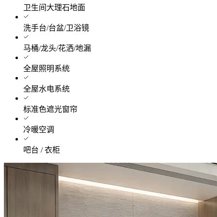
卫生间大理石地面
洗手台/台盆/卫浴镜
马桶/龙头/花洒/地漏
全屋照明系统
全屋水电系统
标准色遮光窗帘
冷暖空调
吧台 / 衣柜