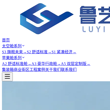
首页
太空舱系列
S3 旗舰未来
→
S2 舒适标准
→
S1 紧凑经济
→
苹果舱系列
A2 舒适标准舱
→
A3 豪华行政舱
→
A5 双层定制版
→
集装箱商业街区
工程案例
关于我们
联系我们