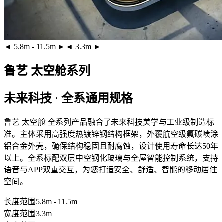
◄ 5.8m - 11.5m ►
◄ 3.3m ►
鲁艺 太空舱系列
未来科技 · 全系通用规格
鲁艺 太空舱 全系列产品融合了未来科技美学与工业级制造标
准。主体采用
高强度热镀锌钢结构框架
，外覆
航空级氟碳喷涂
铝合金外壳
，确保结构稳固且耐腐蚀，设计使用寿命长达50年
以上。全系标配
双层中空钢化玻璃
与全屋智能控制系统，支持
语音与APP双重交互，为您打造安全、舒适、智能的移动居住
空间。
长度范围
5.8m - 11.5m
宽度范围
3.3m