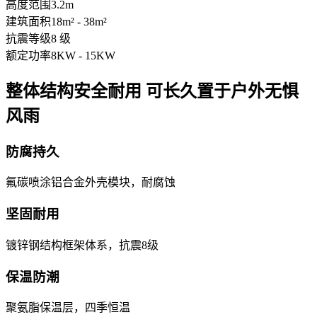
高度范围
3.2m
建筑面积
18m² - 38m²
抗震等级
8 级
额定功率
8KW - 15KW
整体结构安全耐用 可长久置于户外无惧
风雨
防腐持久
氟碳喷涂铝合金外壳模块，耐腐蚀
坚固耐用
镀锌钢结构框架体系，抗震8级
保温防潮
聚氨脂保温层，四季恒温