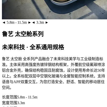
◄ 5.8m - 11.5m ►
◄ 3.3m ►
鲁艺 太空舱系列
未来科技 · 全系通用规格
鲁艺 太空舱 全系列产品融合了未来科技美学与工业级制造标
准。主体采用
高强度热镀锌钢结构框架
，外覆
航空级氟碳喷涂
铝合金外壳
，确保结构稳固且耐腐蚀，设计使用寿命长达50年
以上。全系标配
双层中空钢化玻璃
与全屋智能控制系统，支持
语音与APP双重交互，为您打造安全、舒适、智能的移动居住
空间。
长度范围
5.8m - 11.5m
宽度范围
3.3m