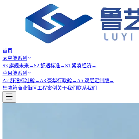
首页
太空舱系列
S3 旗舰未来
→
S2 舒适标准
→
S1 紧凑经济
→
苹果舱系列
A2 舒适标准舱
→
A3 豪华行政舱
→
A5 双层定制版
→
集装箱商业街区
工程案例
关于我们
联系我们