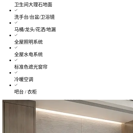
卫生间大理石地面
洗手台/台盆/卫浴镜
马桶/龙头/花洒/地漏
全屋照明系统
全屋水电系统
标准色遮光窗帘
冷暖空调
吧台 / 衣柜