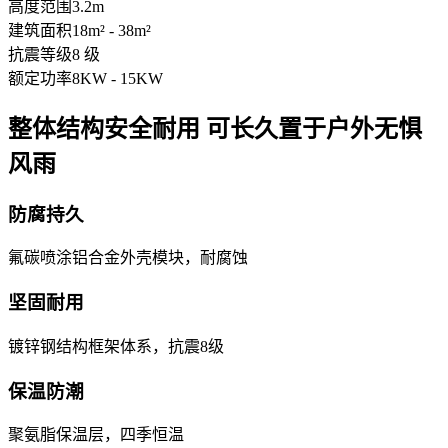
高度范围
3.2m
建筑面积
18m² - 38m²
抗震等级
8 级
额定功率
8KW - 15KW
整体结构安全耐用 可长久置于户外无惧
风雨
防腐持久
氟碳喷涂铝合金外壳模块，耐腐蚀
坚固耐用
镀锌钢结构框架体系，抗震8级
保温防潮
聚氨脂保温层，四季恒温