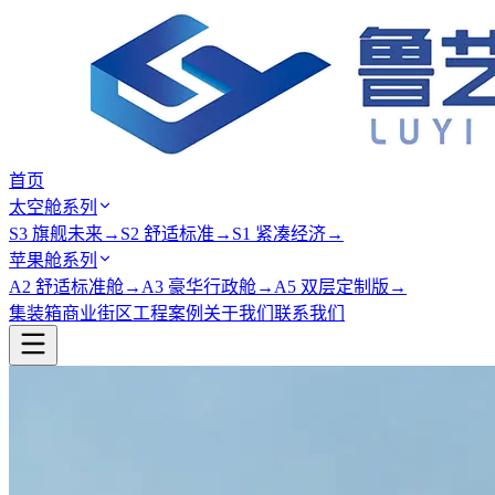
首页
太空舱系列
S3 旗舰未来
→
S2 舒适标准
→
S1 紧凑经济
→
苹果舱系列
A2 舒适标准舱
→
A3 豪华行政舱
→
A5 双层定制版
→
集装箱商业街区
工程案例
关于我们
联系我们