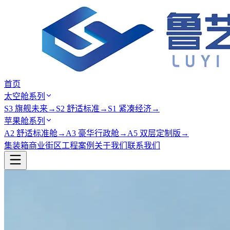
首页
太空舱系列
S3 旗舰未来
→
S2 舒适标准
→
S1 紧凑经济
→
苹果舱系列
A2 舒适标准舱
→
A3 豪华行政舱
→
A5 双层定制版
→
集装箱商业街区
工程案例
关于我们
联系我们