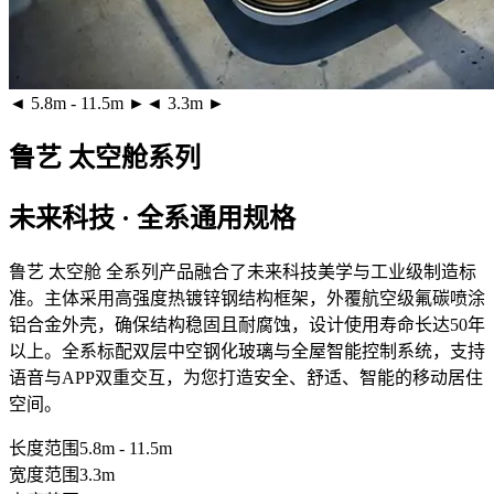
◄ 5.8m - 11.5m ►
◄ 3.3m ►
鲁艺 太空舱系列
未来科技 · 全系通用规格
鲁艺 太空舱 全系列产品融合了未来科技美学与工业级制造标
准。主体采用
高强度热镀锌钢结构框架
，外覆
航空级氟碳喷涂
铝合金外壳
，确保结构稳固且耐腐蚀，设计使用寿命长达50年
以上。全系标配
双层中空钢化玻璃
与全屋智能控制系统，支持
语音与APP双重交互，为您打造安全、舒适、智能的移动居住
空间。
长度范围
5.8m - 11.5m
宽度范围
3.3m