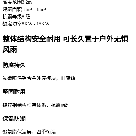
高度范围
3.2m
建筑面积
18m² - 38m²
抗震等级
8 级
额定功率
8KW - 15KW
整体结构安全耐用 可长久置于户外无惧
风雨
防腐持久
氟碳喷涂铝合金外壳模块，耐腐蚀
坚固耐用
镀锌钢结构框架体系，抗震8级
保温防潮
聚氨脂保温层，四季恒温