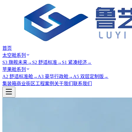
首页
太空舱系列
S3 旗舰未来
→
S2 舒适标准
→
S1 紧凑经济
→
苹果舱系列
A2 舒适标准舱
→
A3 豪华行政舱
→
A5 双层定制版
→
集装箱商业街区
工程案例
关于我们
联系我们