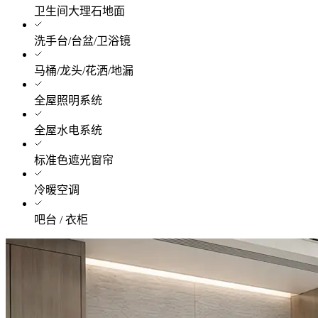
卫生间大理石地面
洗手台/台盆/卫浴镜
马桶/龙头/花洒/地漏
全屋照明系统
全屋水电系统
标准色遮光窗帘
冷暖空调
吧台 / 衣柜