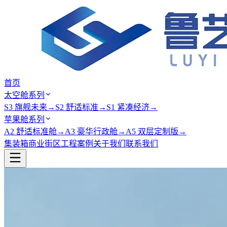
首页
太空舱系列
S3 旗舰未来
→
S2 舒适标准
→
S1 紧凑经济
→
苹果舱系列
A2 舒适标准舱
→
A3 豪华行政舱
→
A5 双层定制版
→
集装箱商业街区
工程案例
关于我们
联系我们