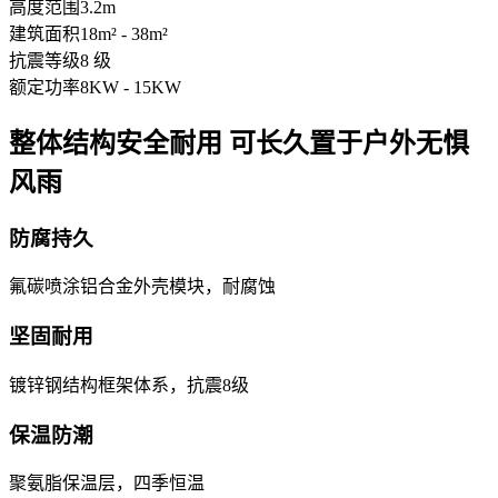
高度范围
3.2m
建筑面积
18m² - 38m²
抗震等级
8 级
额定功率
8KW - 15KW
整体结构安全耐用 可长久置于户外无惧
风雨
防腐持久
氟碳喷涂铝合金外壳模块，耐腐蚀
坚固耐用
镀锌钢结构框架体系，抗震8级
保温防潮
聚氨脂保温层，四季恒温