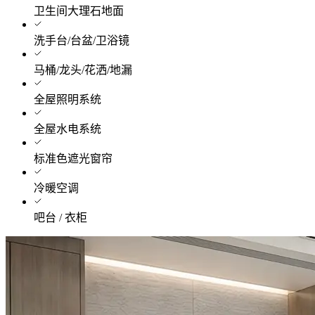
卫生间大理石地面
洗手台/台盆/卫浴镜
马桶/龙头/花洒/地漏
全屋照明系统
全屋水电系统
标准色遮光窗帘
冷暖空调
吧台 / 衣柜