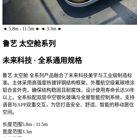
◄ 5.8m - 11.5m ►
◄ 3.3m ►
鲁艺 太空舱系列
未来科技 · 全系通用规格
鲁艺 太空舱 全系列产品融合了未来科技美学与工业级制造标
准。主体采用
高强度热镀锌钢结构框架
，外覆
航空级氟碳喷涂
铝合金外壳
，确保结构稳固且耐腐蚀，设计使用寿命长达50年
以上。全系标配
双层中空钢化玻璃
与全屋智能控制系统，支持
语音与APP双重交互，为您打造安全、舒适、智能的移动居住
空间。
长度范围
5.8m - 11.5m
宽度范围
3.3m