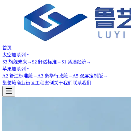
首页
太空舱系列
S3 旗舰未来
→
S2 舒适标准
→
S1 紧凑经济
→
苹果舱系列
A2 舒适标准舱
→
A3 豪华行政舱
→
A5 双层定制版
→
集装箱商业街区
工程案例
关于我们
联系我们