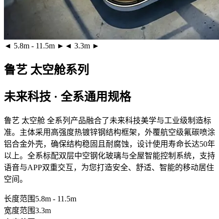
◄ 5.8m - 11.5m ►
◄ 3.3m ►
鲁艺 太空舱系列
未来科技 · 全系通用规格
鲁艺 太空舱 全系列产品融合了未来科技美学与工业级制造标
准。主体采用
高强度热镀锌钢结构框架
，外覆
航空级氟碳喷涂
铝合金外壳
，确保结构稳固且耐腐蚀，设计使用寿命长达50年
以上。全系标配
双层中空钢化玻璃
与全屋智能控制系统，支持
语音与APP双重交互，为您打造安全、舒适、智能的移动居住
空间。
长度范围
5.8m - 11.5m
宽度范围
3.3m