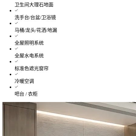
卫生间大理石地面
洗手台/台盆/卫浴镜
马桶/龙头/花洒/地漏
全屋照明系统
全屋水电系统
标准色遮光窗帘
冷暖空调
吧台 / 衣柜