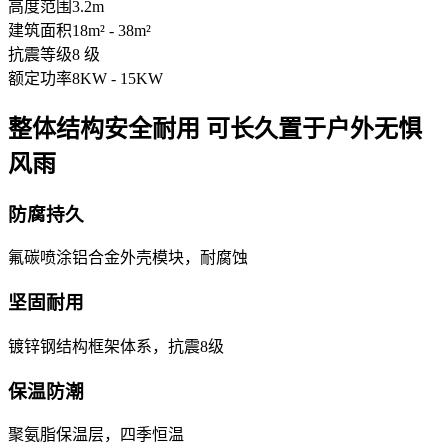
高度范围
3.2m
建筑面积
18m² - 38m²
抗震等级
8 级
额定功率
8KW - 15KW
整体结构安全耐用 可长久置于户外无惧
风雨
防腐持久
氟碳喷涂铝合金外壳模块，耐腐蚀
坚固耐用
镀锌钢结构框架体系，抗震8级
保温防潮
聚氨脂保温层，四季恒温