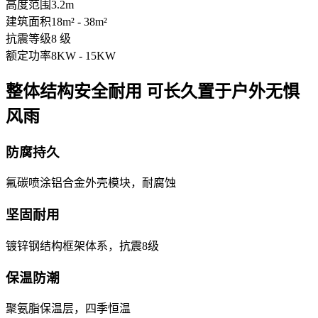
高度范围
3.2m
建筑面积
18m² - 38m²
抗震等级
8 级
额定功率
8KW - 15KW
整体结构安全耐用 可长久置于户外无惧
风雨
防腐持久
氟碳喷涂铝合金外壳模块，耐腐蚀
坚固耐用
镀锌钢结构框架体系，抗震8级
保温防潮
聚氨脂保温层，四季恒温