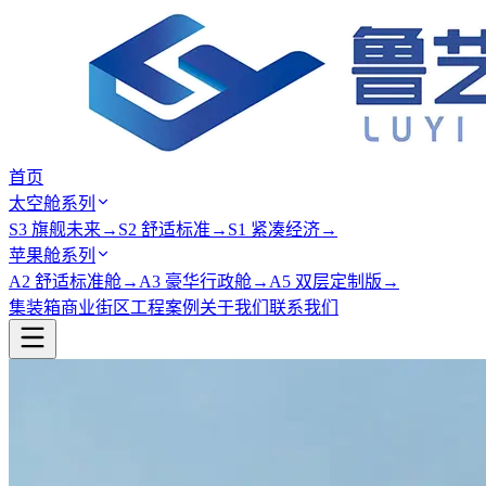
首页
太空舱系列
S3 旗舰未来
→
S2 舒适标准
→
S1 紧凑经济
→
苹果舱系列
A2 舒适标准舱
→
A3 豪华行政舱
→
A5 双层定制版
→
集装箱商业街区
工程案例
关于我们
联系我们