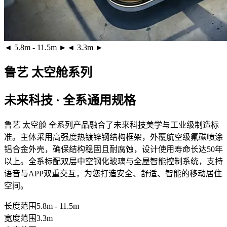
◄ 5.8m - 11.5m ►
◄ 3.3m ►
鲁艺 太空舱系列
未来科技 · 全系通用规格
鲁艺 太空舱 全系列产品融合了未来科技美学与工业级制造标
准。主体采用
高强度热镀锌钢结构框架
，外覆
航空级氟碳喷涂
铝合金外壳
，确保结构稳固且耐腐蚀，设计使用寿命长达50年
以上。全系标配
双层中空钢化玻璃
与全屋智能控制系统，支持
语音与APP双重交互，为您打造安全、舒适、智能的移动居住
空间。
长度范围
5.8m - 11.5m
宽度范围
3.3m