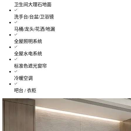
卫生间大理石地面
洗手台/台盆/卫浴镜
马桶/龙头/花洒/地漏
全屋照明系统
全屋水电系统
标准色遮光窗帘
冷暖空调
吧台 / 衣柜