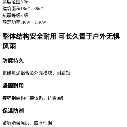
高度范围
3.2m
建筑面积
18m² - 38m²
抗震等级
8 级
额定功率
8KW - 15KW
整体结构安全耐用 可长久置于户外无惧
风雨
防腐持久
氟碳喷涂铝合金外壳模块，耐腐蚀
坚固耐用
镀锌钢结构框架体系，抗震8级
保温防潮
聚氨脂保温层，四季恒温