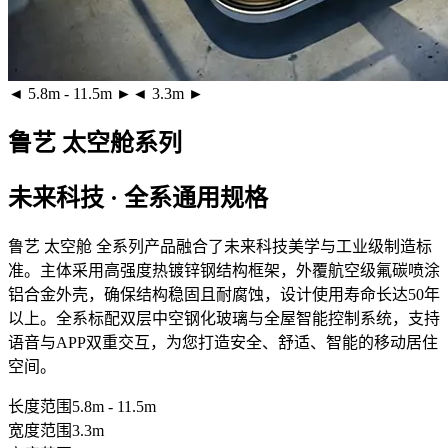
◄ 5.8m - 11.5m ►
◄ 3.3m ►
鲁艺 太空舱系列
未来科技 · 全系通用规格
鲁艺 太空舱 全系列产品融合了未来科技美学与工业级制造标
准。主体采用
高强度热镀锌钢结构框架
，外覆
航空级氟碳喷涂
铝合金外壳
，确保结构稳固且耐腐蚀，设计使用寿命长达50年
以上。全系标配
双层中空钢化玻璃
与全屋智能控制系统，支持
语音与APP双重交互，为您打造安全、舒适、智能的移动居住
空间。
长度范围
5.8m - 11.5m
宽度范围
3.3m