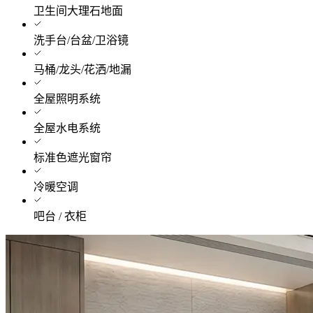
卫生间大理石地面
洗手台/台盆/卫浴镜
马桶/龙头/花洒/地漏
全屋照明系统
全屋水电系统
标准色遮光窗帘
冷暖空调
吧台 / 衣柜