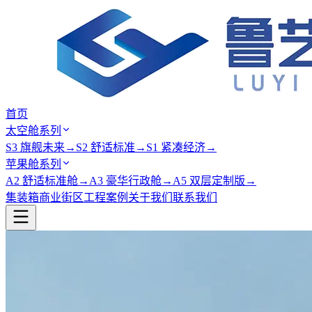
首页
太空舱系列
S3 旗舰未来
→
S2 舒适标准
→
S1 紧凑经济
→
苹果舱系列
A2 舒适标准舱
→
A3 豪华行政舱
→
A5 双层定制版
→
集装箱商业街区
工程案例
关于我们
联系我们